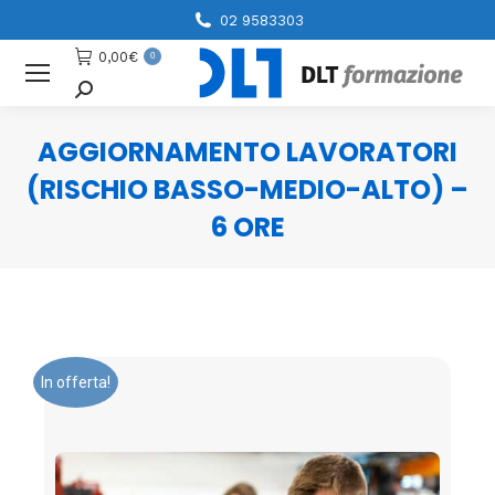
02 9583303
0,00
€
0
Cerca
AGGIORNAMENTO LAVORATORI
(RISCHIO BASSO-MEDIO-ALTO) –
6 ORE
You are here:
In offerta!