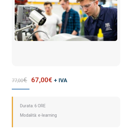
Il
Il
€
67,00
€
+ IVA
77,00
prezzo
prezzo
originale
attuale
era:
è:
Durata: 6 ORE
77,00€.
67,00€.
Modalità: e-learning