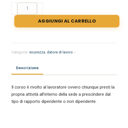
Aggiornamento
Lavoratori
(rischio
AGGIUNGI AL CARRELLO
basso-
medio-
alto)
-
6
Categorie:
sicurezza
,
datore di lavoro
ore
quantità
Descrizione
Il corso è rivolto al lavoratore ovvero chiunque presti la
propria attività all’interno della sede a prescindere dal
tipo di rapporto dipendente o non dipendente.