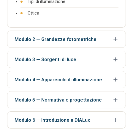
Tipi di illuminazione
Ottica
Modulo 2 — Grandezze fotometriche
Storia della luce
Modulo 3 — Sorgenti di luce
Flusso luminoso
Lampade ad incandescenza
Intensità luminosa
Modulo 4 — Apparecchi di illuminazione
Lampade a scarica
Illuminamento
Milano a LED: esempi di applicazione
LED
Luminanza
Modulo 5 — Normativa e progettazione
Diagramma polare
OLED
Strumenti di misura
Normative di riferimento per l'illuminazione
Curva fotometrica
Modulo 6 — Introduzione a DIALux
Linee guida e buone prassi per la disposizione
Tipologie per interni e per esterni
delle sorgenti luminose