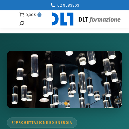
02 9583303
0,00
€
0
Cerca
PROGETTAZIONE ED ENERGIA