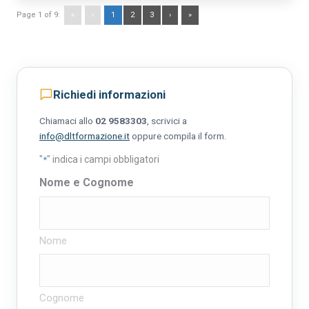
Page 1 of 9:
«
‹
1
2
3
›
»
Richiedi informazioni
Chiamaci allo
02 9583303
, scrivici a
info@dltformazione.it
oppure compila il form.
"
" indica i campi obbligatori
*
Nome e Cognome
Nome
Cognome