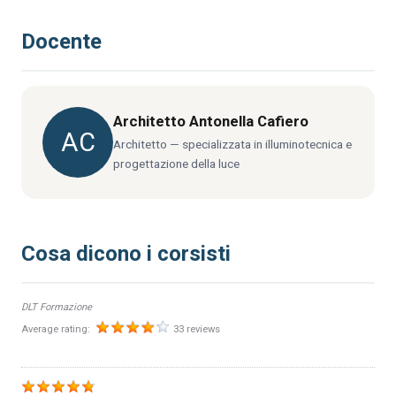
Introduzione al software DIALux per la
progettazione illuminotecnica
Qualità della luce nei diversi ambienti:
Docente
residenziale, commerciale, urbano
Principali funzionalità e interfaccia
Risparmio energetico e impatto ambientale
Esempi pratici di calcolo illuminotecnico
Architetto Antonella Cafiero
AC
Architetto — specializzata in illuminotecnica e
progettazione della luce
Cosa dicono i corsisti
DLT Formazione
Average rating:
33 reviews