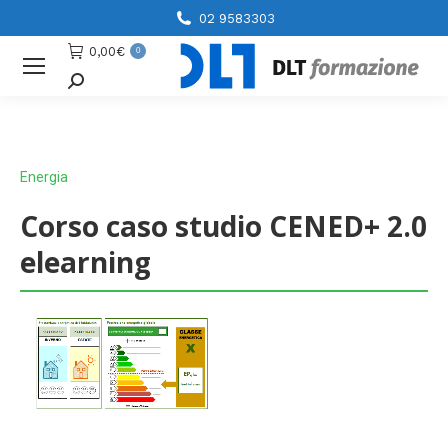
02 9583303
0,00
€
0
Cerca
Energia
Corso caso studio CENED+ 2.0
elearning