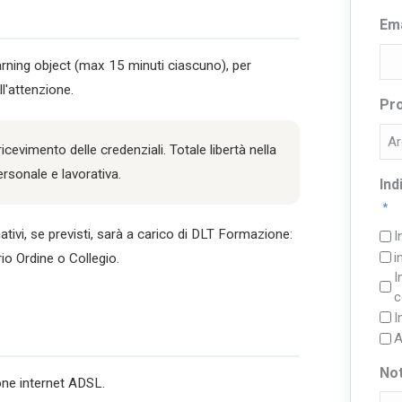
Ema
learning object (max 15 minuti ciascuno), per
l'attenzione.
Pr
ricevimento delle credenziali. Totale libertà nella
rsonale e lavorativa.
Ind
*
tivi, se previsti, sarà a carico di DLT Formazione:
I
i
io Ordine o Collegio.
I
c
I
A
No
ne internet ADSL.