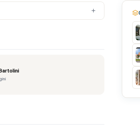
ta
imento rapido del software
GIMP nella professione
artolini
gini