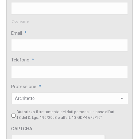
Cognome
Email
*
Telefono
*
Professione
*
“Autorizzo il trattamento dei dati personali in base all’art.
13 del D. Lgs. 196/2003 e all’art. 13 GDPR 679/16”
CAPTCHA