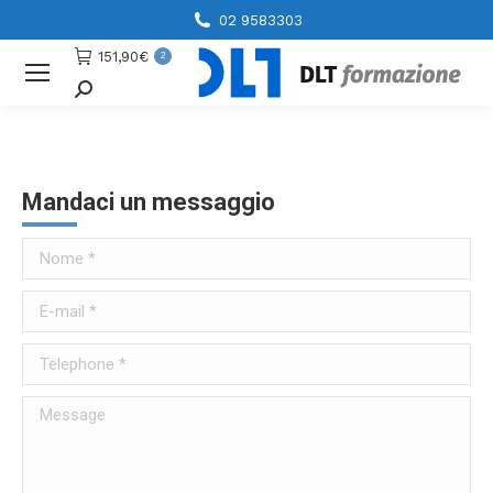
02 9583303
151,90
€
2
Cerca
Mandaci un messaggio
Nome *
E-mail *
Telephone *
Message