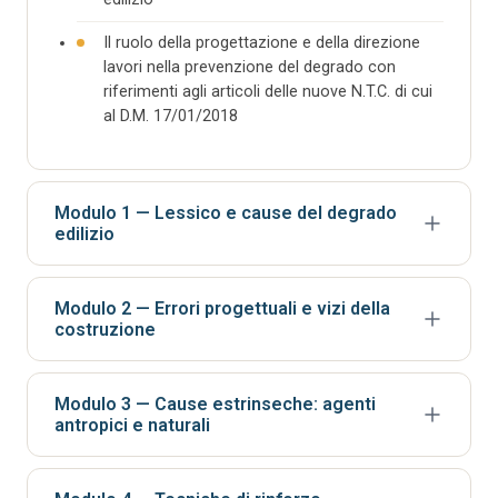
Il ruolo della progettazione e della direzione
lavori nella prevenzione del degrado con
riferimenti agli articoli delle nuove N.T.C. di cui
al D.M. 17/01/2018
Modulo 1 — Lessico e cause del degrado
edilizio
Lessico delle alterazioni e del degrado:
Modulo 2 — Errori progettuali e vizi della
definizioni Norma UNI 11182 del 13/04/2006
costruzione
Cause intrinseche e cause estrinseche di
alterazione e degrado: criticità del sito, difetti
Errori progettuali e vizi e difetti della
della costruzione e dei materiali, cause
Modulo 3 — Cause estrinseche: agenti
costruzione: introduzione
antropici e naturali
antropiche, fenomeni naturali occasionali,
Strutture di fondazione: cause e conseguenze
agenti naturali ad azione prolungata
dei cedimenti fondali
Cause estrinseche di alterazione e degrado:
Analisi delle caratteristiche peculiari del sito e