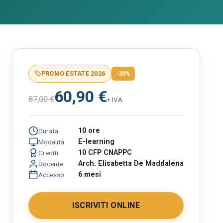
PROMO ESTATE 2026
-30%
60,90 €
87,00 €
+ IVA
10 ore
Durata
E-learning
Modalità
10 CFP CNAPPC
Crediti
Arch. Elisabetta De Maddalena
Docente
6 mesi
Accesso
ISCRIVITI ONLINE