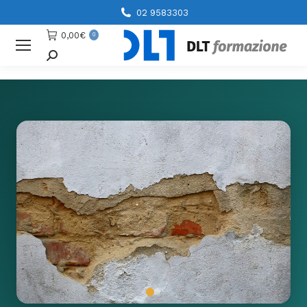
02 9583303
0,00
€
0
Cerca