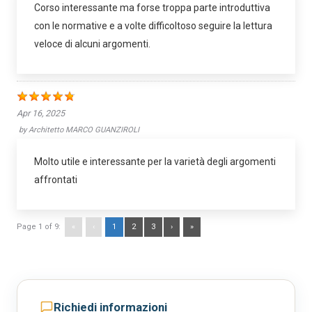
Corso interessante ma forse troppa parte introduttiva
con le normative e a volte difficoltoso seguire la lettura
veloce di alcuni argomenti.
Apr 16, 2025
by
Architetto MARCO GUANZIROLI
Molto utile e interessante per la varietà degli argomenti
affrontati
Page 1 of 9:
«
‹
1
2
3
›
»
Richiedi informazioni