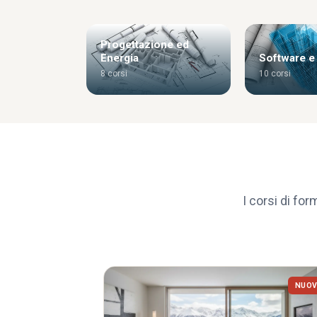
Progettazione ed
Energia
Software e
8 corsi
10 corsi
I corsi di for
NUO