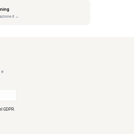
rning
azione.it →
e e
el GDPR.