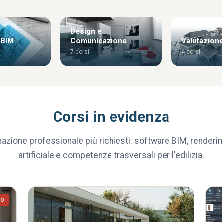
Design e
 BIM
Comunicazione
Valutazion
7 corsi
4 corsi
Corsi in evidenza
mazione professionale più richiesti: software BIM, renderin
artificiale e competenze trasversali per l'edilizia.
VO