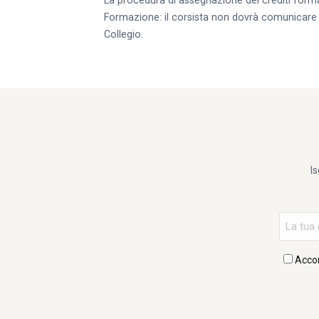
La procedura di assegnazione dei crediti format
Formazione: il corsista non dovrà comunicare n
Collegio.
Is
Accon