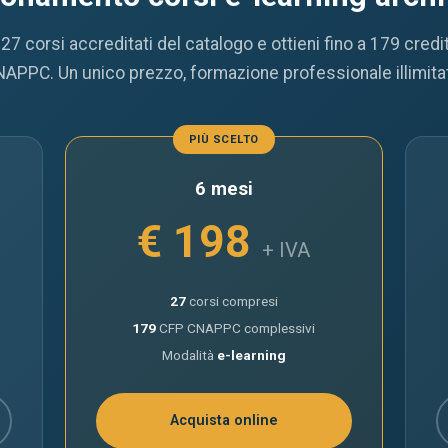
i 27 corsi accreditati del catalogo e ottieni fino a 179 credi
APPC. Un unico prezzo, formazione professionale illimita
PIÙ SCELTO
6 mesi
€ 198
+ IVA
27
corsi compresi
179
CFP CNAPPC complessivi
Modalità
e-learning
Acquista online