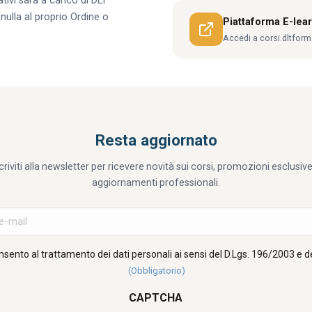
ivi sarà a carico di DLT
ulla al proprio Ordine o
Piattaforma E-lea
Accedi a corsi.dltform
Resta aggiornato
criviti alla newsletter per ricevere novità sui corsi, promozioni esclusiv
aggiornamenti professionali.
La
tua
e-
sento al trattamento dei dati personali ai sensi del D.Lgs. 196/2003 e d
(Obbligatorio)
mail
(Obbligatorio)
CAPTCHA