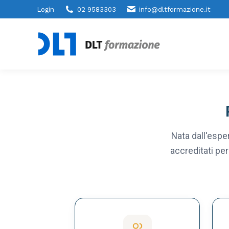
Login
02 9583303
info@dltformazione.it
Nata dall'esper
accreditati per