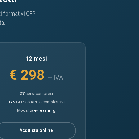
ti formativi CFP
ta.
12 mesi
€ 298
+ IVA
27
corsi compresi
179
CFP CNAPPC complessivi
Modalità
e-learning
Acquista online