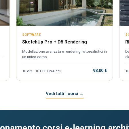
SOFTWARE
S
SketchUp Pro + D5 Rendering
R
Modellazione avanzata e rendering fotorealistici in
Da
un unico corso.
el
98,00 €
10 ore · 10 CFP CNAPPC
10
Vedi tutti i corsi →
onamento corsi e-learning archit