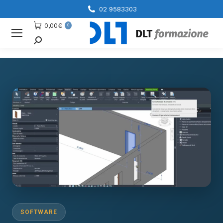
02 9583303
0,00
€
0
Cerca
SOFTWARE