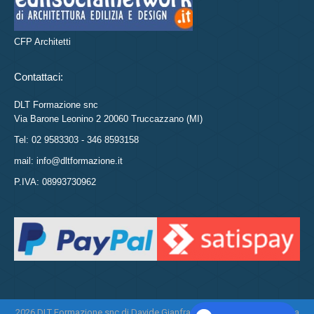
CFP Architetti
Contattaci:
DLT Formazione snc
Via Barone Leonino 2 20060 Truccazzano (MI)
Tel: 02 9583303 - 346 8593158
mail: info@dltformazione.it
P.IVA: 08993730962
2026 DLT Formazione snc di Davide Gianfranco Di Leo e Daniela Tasca