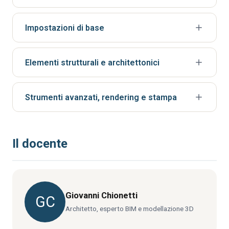
Impostazioni di base
Griglie e livelli
Elementi strutturali e architettonici
Strumenti modifica
Pilastri e Travi
Collegamento CAD
Strumenti avanzati, rendering e stampa
Muri: impostazioni di base e avanzate
Elementi da massa e inserimento profilo
Porte e finestre
Il docente
Opzioni di visualizzazione grafica
Pavimenti e controsoffitti
Viste bidimensionali e spaccati assonometrici
Tetti e facciate continue
Quotatura, etichette e annotazioni
Scale, rampe e ringhiere
Giovanni Chionetti
GC
Materiali e rendering
Solido topografico
Architetto, esperto BIM e modellazione 3D
Impaginazione e stampa