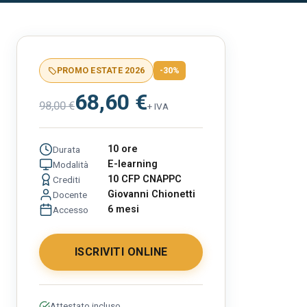
PROMO ESTATE 2026
-30%
68,60 €
98,00 €
+ IVA
10 ore
Durata
E-learning
Modalità
10 CFP CNAPPC
Crediti
Giovanni Chionetti
Docente
6 mesi
Accesso
ISCRIVITI ONLINE
Attestato incluso