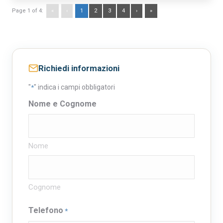
Page 1 of 4:
«
‹
1
2
3
4
›
»
Richiedi informazioni
"
" indica i campi obbligatori
*
Nome e Cognome
Nome
Cognome
Telefono
*