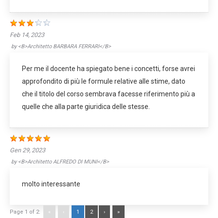
Feb 14, 2023
by
<b>Architetto BARBARA FERRARI</b>
Per me il docente ha spiegato bene i concetti, forse avrei
approfondito di più le formule relative alle stime, dato
che il titolo del corso sembrava facesse riferimento più a
quelle che alla parte giuridica delle stesse.
Gen 29, 2023
by
<b>Architetto ALFREDO DI MUNI</b>
molto interessante
Page 1 of 2:
«
‹
1
2
›
»