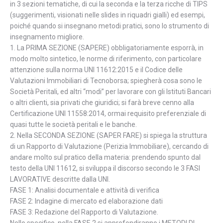
in 3 sezioni tematiche, di cui la seconda e la terza ricche di TIPS
(suggerimenti, visionati nelle slides in riquadri gialli) ed esempi,
poiché quando si insegnano metodi pratici, sono lo strumento di
insegnamento migliore.
1. La PRIMA SEZIONE (SAPERE) obbligatoriamente esporrà, in
modo molto sintetico, le norme di riferimento, con particolare
attenzione sulla norma UNI 11612:2015 e il Codice delle
Valutazioni Immobiliari di Tecnoborsa; spiegherà cosa sono le
Società Peritali, ed altri “modi” per lavorare con gli Istituti Bancari
o altri clienti, sia privati che giuridici; si farà breve cenno alla
Certificazione UNI 11558:2014, ormai requisito preferenziale di
quasi tutte le società peritali e le banche.
2. Nella SECONDA SEZIONE (SAPER FARE) si spiega la struttura
di un Rapporto di Valutazione (Perizia Immobiliare), cercando di
andare molto sul pratico della materia: prendendo spunto dal
testo della UNI 11612, si sviluppa il discorso secondo le 3 FASI
LAVORATIVE descritte dalla UNI.
FASE 1: Analisi documentale e attività di verifica
FASE 2: Indagine di mercato ed elaborazione dati
FASE 3: Redazione del Rapporto di Valutazione.