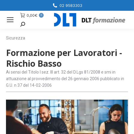
02 9583303
0,00
€
0
Cerca
Sicurezza
Formazione per Lavoratori -
Rischio Basso
Ai sensi del Titolo I sez. III art. 32 del D.Lgs 81/2008 e smi in
attuazione al provvedimento del 26 gennaio 2006 pubblicato in
G.U. n 37 del 14-02-2006