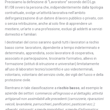
Precisiamo la definizione di “Lavoratore” secondo del D.Lgs.
81/08 ovvero la persona che, indipendentemente dalla tipologia
contrattuale, svolge un’attività lavorativa nell’ambito
dell’organizzazione di un datore di lavoro pubblico o privato, con
o senza retribuzione, anche al solo fine di apprendere un
mestiere, un’arte o una professione, esclusi gli addetti ai servizi
domestici e familiari.
I destinatari del corso saranno quindi tutti i lavoratori a rischio
basso come: lavoratore, dipendente a tempo indeterminato e
determinato, apprendista, socio lavoratore di cooperativa,
associato in partecipazione, tirocinante formativo, allievo in
formazione (istituti di istruzione e universitari) limitatamente
all’uso di laboratori tecnici/scientifici e uso videoterminali,
volontario, volontario del servizio civile, dei vigili del fuoco e della
protezione civile.
Rientrano in tale classificazione a
rischio basso
, ad esempio le
aziende dei settori: c
ommercio all’ingrosso e al dettaglio; attività
artigianali non assimilabili alle precedenti (carrozzerie, riparazioni
veicoli, lavanderie, parrucchieri, panificatori, pasticceri ecc.);
alberghi, ristoranti; aziende immobiliari, aziende d’informatica;