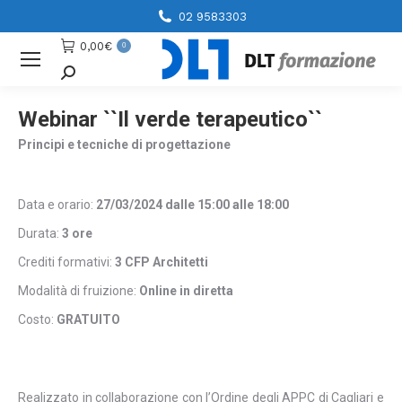
02 9583303
0,00
€
0
Cerca
Webinar ``Il verde terapeutico``
Principi e tecniche di progettazione
Data e orario:
27/03/2024 dalle 15:00 alle 18:00
Durata:
3 ore
Crediti formativi:
3 CFP Architetti
Modalità di fruizione:
Online in diretta
Costo:
GRATUITO
Realizzato in collaborazione con l’Ordine degli APPC di Cagliari e