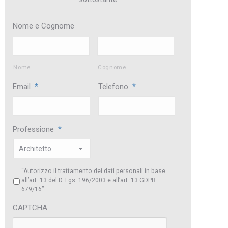
Nome e Cognome
Nome
Cognome
Email
*
Telefono
*
Professione
*
“Autorizzo il trattamento dei dati personali in base
all’art. 13 del D. Lgs. 196/2003 e all’art. 13 GDPR
679/16”
CAPTCHA