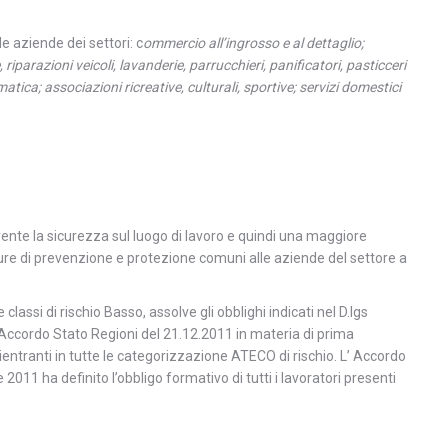
e aziende dei settori: c
ommercio all’ingrosso e al dettaglio;
, riparazioni veicoli, lavanderie, parrucchieri, panificatori, pasticceri
matica; associazioni ricreative, culturali, sportive; servizi domestici
nerente la sicurezza sul luogo di lavoro e quindi una maggiore
misure di prevenzione e protezione comuni alle aziende del settore a
assi di rischio Basso, assolve gli obblighi indicati nel D.lgs
’ Accordo Stato Regioni del 21.12.2011 in materia di prima
ntranti in tutte le categorizzazione ATECO di rischio. L’ Accordo
011 ha definito l’obbligo formativo di tutti i lavoratori presenti