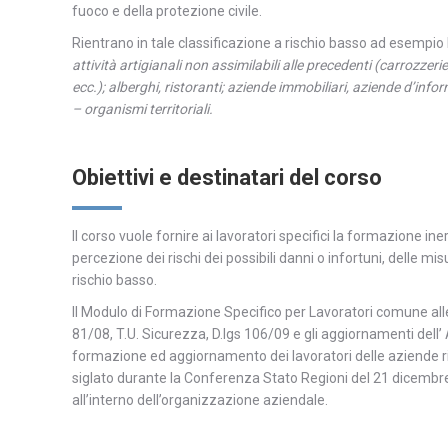
fuoco e della protezione civile.
Rientrano in tale classificazione a rischio basso ad esempio l
attività artigianali non assimilabili alle precedenti (carrozzerie
ecc.); alberghi, ristoranti; aziende immobiliari, aziende d’infor
– organismi territoriali.
Obiettivi e destinatari del corso
Il corso vuole fornire ai lavoratori specifici la formazione i
percezione dei rischi dei possibili danni o infortuni, delle 
rischio basso.
Il Modulo di Formazione Specifico per Lavoratori comune alle cl
81/08, T.U. Sicurezza, D.lgs 106/09 e gli aggiornamenti dell
formazione ed aggiornamento dei lavoratori delle aziende rie
siglato durante la Conferenza Stato Regioni del 21 dicembre 2
all’interno dell’organizzazione aziendale.