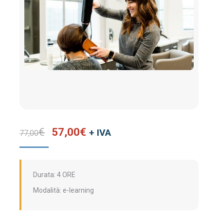
Il
Il
€
57,00
€
+ IVA
77,00
prezzo
prezzo
originale
attuale
era:
è:
Durata: 4 ORE
77,00€.
57,00€.
Modalità: e-learning