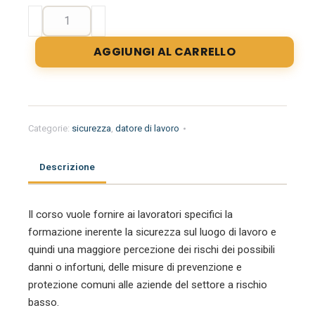
Formazione
Specifica
per
AGGIUNGI AL CARRELLO
Lavoratori
Rischio
Basso
-
4
Categorie:
sicurezza
,
datore di lavoro
ore
quantità
Descrizione
Il corso vuole fornire ai lavoratori specifici la
formazione inerente la sicurezza sul luogo di lavoro e
quindi una maggiore percezione dei rischi dei possibili
danni o infortuni, delle misure di prevenzione e
protezione comuni alle aziende del settore a rischio
basso.