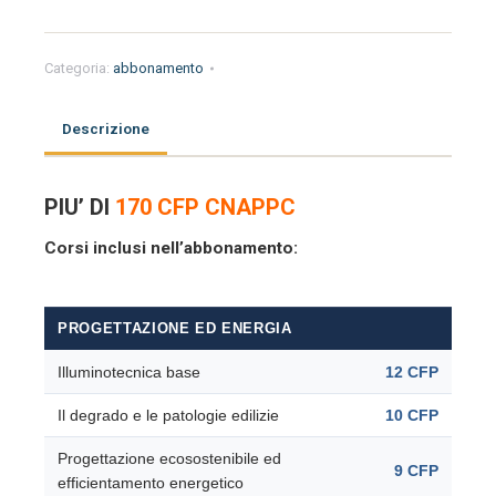
learning
ARCHITETTI
2
Categoria:
abbonamento
mesi
quantità
Descrizione
PIU’ DI
170 CFP CNAPPC
Corsi inclusi nell’abbonamento:
PROGETTAZIONE ED ENERGIA
Illuminotecnica base
12 CFP
Il degrado e le patologie edilizie
10 CFP
Progettazione ecosostenibile ed
9 CFP
efficientamento energetico