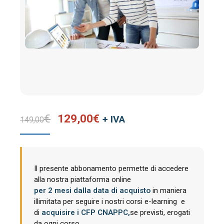
Il
Il
€
129,00
€
+ IVA
149,00
prezzo
prezzo
originale
attuale
era:
è:
Il presente abbonamento permette di accedere
149,00€.
129,00€.
alla nostra piattaforma online
per 2 mesi dalla data di acquisto
in maniera
illimitata per seguire i nostri corsi e-learning e
di
acquisire i CFP CNAPPC,
se previsti, erogati
da ogni corso.