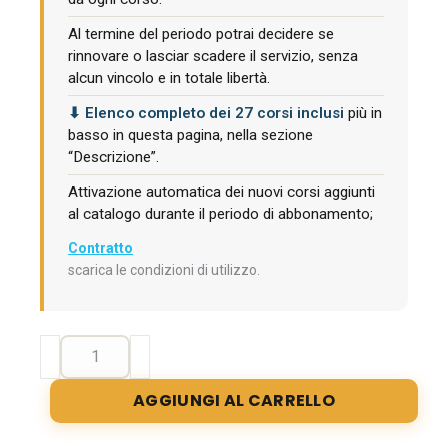
Al termine del periodo potrai decidere se
rinnovare o lasciar scadere il servizio, senza
alcun vincolo e in totale libertà.
⬇ Elenco completo dei 27 corsi inclusi
più in
basso in questa pagina, nella sezione
“Descrizione”.
Attivazione automatica dei nuovi corsi aggiunti
al catalogo durante il periodo di abbonamento;
Contratto
scarica le condizioni di utilizzo.
Abbonamento
corsi
FULL
AGGIUNGI AL CARRELLO
CFP
e-