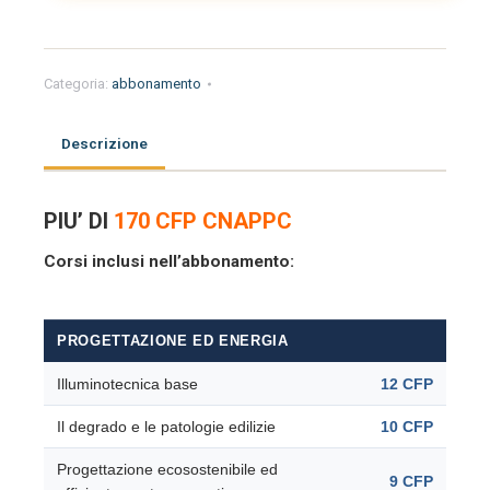
e-
learning
ARCHITETTI
6
Categoria:
abbonamento
mesi
quantità
Descrizione
PIU’ DI
170 CFP CNAPPC
Corsi inclusi nell’abbonamento:
PROGETTAZIONE ED ENERGIA
Illuminotecnica base
12 CFP
Il degrado e le patologie edilizie
10 CFP
Progettazione ecosostenibile ed
9 CFP