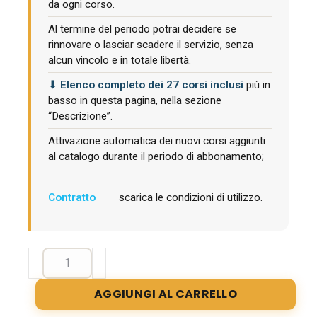
da ogni corso.
Al termine del periodo potrai decidere se
rinnovare o lasciar scadere il servizio, senza
alcun vincolo e in totale libertà.
⬇ Elenco completo dei 27 corsi inclusi
più in
basso in questa pagina, nella sezione
“Descrizione”.
Attivazione automatica dei nuovi corsi aggiunti
al catalogo durante il periodo di abbonamento;
Contratto
scarica le condizioni di utilizzo.
Abbonamento
corsi
FULL
AGGIUNGI AL CARRELLO
CFP