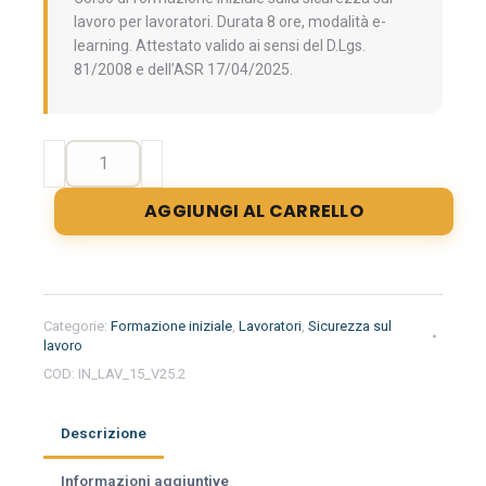
lavoro per lavoratori. Durata 8 ore, modalità e-
learning. Attestato valido ai sensi del D.Lgs.
81/2008 e dell’ASR 17/04/2025.
Formazione
generale
dei
AGGIUNGI AL CARRELLO
lavoratori
+
formazione
specifica
per
Categorie:
Formazione iniziale
,
Lavoratori
,
Sicurezza sul
lavoratori
lavoro
del
COD:
IN_LAV_15_V25.2
settore
commercio:
Descrizione
Commessi
in
Informazioni aggiuntive
genere