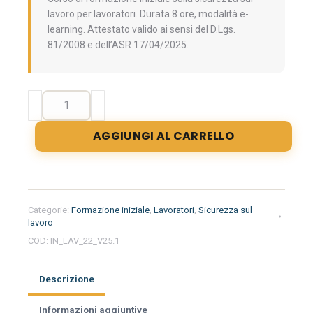
lavoro per lavoratori. Durata 8 ore, modalità e-
learning. Attestato valido ai sensi del D.Lgs.
81/2008 e dell’ASR 17/04/2025.
Formazione
generale
dei
AGGIUNGI AL CARRELLO
lavoratori
+
formazione
specifica
per
Categorie:
Formazione iniziale
,
Lavoratori
,
Sicurezza sul
lavoratori
lavoro
del
COD:
IN_LAV_22_V25.1
settore
parrucchierie
Descrizione
e
saloni
Informazioni aggiuntive
di