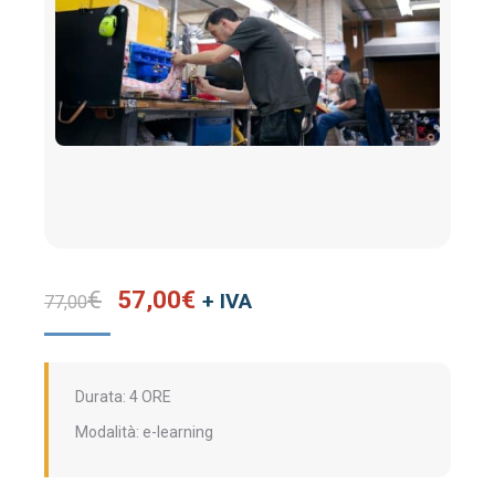
Il
Il
€
57,00
€
+ IVA
77,00
prezzo
prezzo
originale
attuale
era:
è:
Durata: 4 ORE
77,00€.
57,00€.
Modalità: e-learning