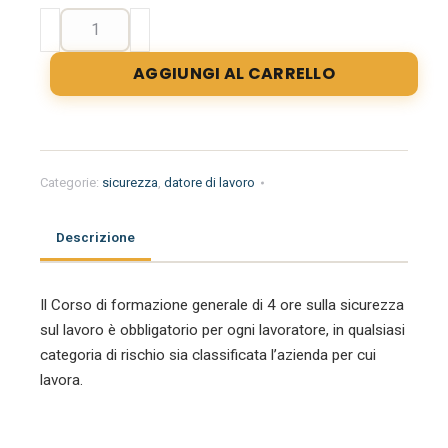
Formazione
Generale
per
AGGIUNGI AL CARRELLO
Lavoratori
(tutte
le
classi
di
Categorie:
sicurezza
,
datore di lavoro
Rischio)
-
Descrizione
4
ore
quantità
Il Corso di formazione generale di 4 ore sulla sicurezza
sul lavoro è obbligatorio per ogni lavoratore, in qualsiasi
categoria di rischio sia classificata l’azienda per cui
lavora.