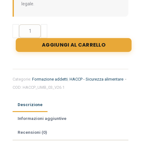
legale.
Formazione
iniziale
per
AGGIUNGI AL CARRELLO
addetti
del
settore
alimentare
nella
Categorie:
Formazione addetti
,
HACCP - Sicurezza alimentare
regione
COD:
HACCP_UMB_03_V26.1
Umbria
-
Gelateria
Descrizione
quantità
Informazioni aggiuntive
Recensioni (0)