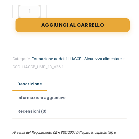
Formazione
iniziale
per
AGGIUNGI AL CARRELLO
addetti
del
settore
alimentare
nella
Categorie:
Formazione addetti
,
HACCP - Sicurezza alimentare
regione
COD:
HACCP_UMB_13_V26.1
Umbria
-
Panificio
Descrizione
e
Pizzeria
Informazioni aggiuntive
quantità
Recensioni (0)
Ai sensi del Regolamento CE n.852/2004 (Allegato II, capitolo XII) e