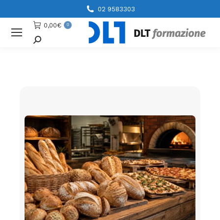
02 9583303
0,00
€
0
Cerca