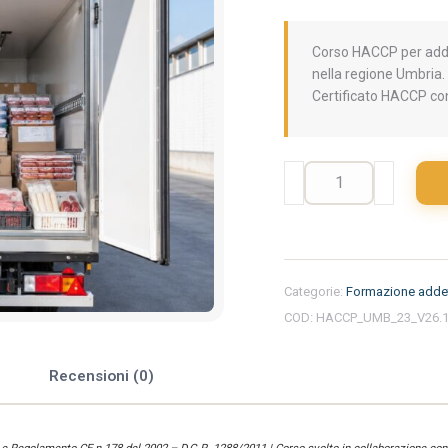
Corso HACCP per addet
nella regione Umbria. 
Certificato HACCP con
Formazione
iniziale
per
addetti
del
settore
Categorie:
Formazione addet
alimentare
COD:
HACCP_UMB_23_V26.
nella
regione
Umbria
e
Recensioni (0)
-
Trasporto
alimenti