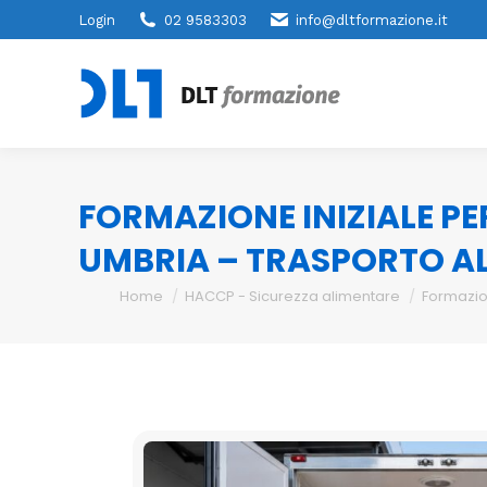
Login
02 9583303
info@dltformazione.it
FORMAZIONE INIZIALE PE
UMBRIA – TRASPORTO AL
You are here:
Home
HACCP - Sicurezza alimentare
Formazio