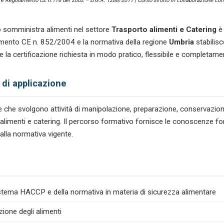
) e Regolamento CE n.178 del 2002 – D.G.R. 1288/2011 | Corso svolto in collaborazione con 
e
Catering
quantità
 somministra alimenti nel settore
Trasporto alimenti e Catering
è 
olamento CE n. 852/2004 e la normativa della regione
Umbria
stabilisc
 la certificazione richiesta in modo pratico, flessibile e completame
 di applicazione
tare che svolgono attività di manipolazione, preparazione, conservazio
to alimenti e catering. Il percorso formativo fornisce le conoscenze f
dalla normativa vigente.
istema HACCP e della normativa in materia di sicurezza alimentare
zione degli alimenti