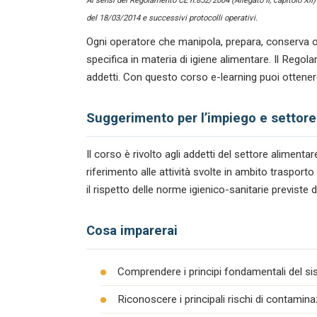
Ai sensi del Regolamento CE n.852/2004 (Allegato II, capitolo XII
del 18/03/2014 e successivi protocolli operativi.
Ogni operatore che manipola, prepara, conserva o
specifica in materia di igiene alimentare. Il Reg
addetti. Con questo corso e-learning puoi ottenere
Suggerimento per l’impiego e settore
Il corso è rivolto agli addetti del settore alimen
riferimento alle attività svolte in ambito traspor
il rispetto delle norme igienico-sanitarie previste 
Cosa imparerai
Comprendere i principi fondamentali del s
Riconoscere i principali rischi di contamina