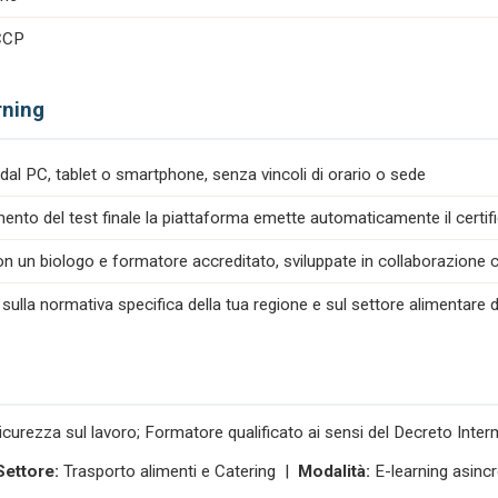
ACCP
rning
dal PC, tablet o smartphone, senza vincoli di orario o sede
nto del test finale la piattaforma emette automaticamente il certif
n un biologo e formatore accreditato, sviluppate in collaborazione co
 sulla normativa specifica della tua regione e sul settore alimentare d
icurezza sul lavoro; Formatore qualificato ai sensi del Decreto Inte
Settore:
Trasporto alimenti e Catering |
Modalità:
E-learning asinc