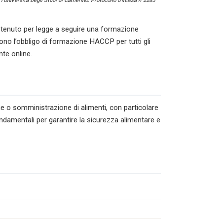
l’Università Degli Studi di Camerino. Protocollo d’intesa n°2285
tenuto per legge a seguire una formazione
ono l’obbligo di formazione HACCP per tutti gli
nte online.
ne o somministrazione di alimenti, con particolare
ondamentali per garantire la sicurezza alimentare e