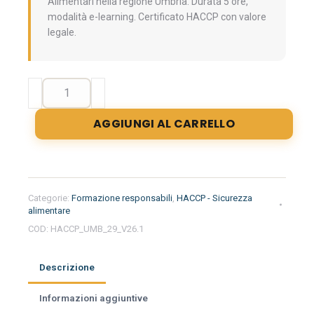
Alimentari nella regione Umbria. Durata 5 ore,
modalità e-learning. Certificato HACCP con valore
legale.
Formazione
iniziale
per
AGGIUNGI AL CARRELLO
addetti
e
responsabili
(Categoria
B)
Categorie:
Formazione responsabili
,
HACCP - Sicurezza
del
alimentare
settore
COD:
HACCP_UMB_29_V26.1
alimentare
nella
Descrizione
regione
Umbria
Informazioni aggiuntive
-