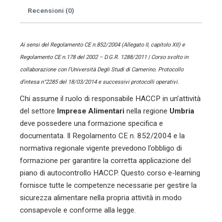
Imprese
Recensioni (0)
Alimentari
quantità
Ai sensi del Regolamento CE n.852/2004 (Allegato II, capitolo XII) e
Regolamento CE n.178 del 2002 – D.G.R. 1288/2011 | Corso svolto in
collaborazione con l’Università Degli Studi di Camerino. Protocollo
d’intesa n°2285 del 18/03/2014 e successivi protocolli operativi.
Chi assume il ruolo di responsabile HACCP in un’attività
del settore
Imprese Alimentari
nella regione
Umbria
deve possedere una formazione specifica e
documentata. Il Regolamento CE n. 852/2004 e la
normativa regionale vigente prevedono l’obbligo di
formazione per garantire la corretta applicazione del
piano di autocontrollo HACCP. Questo corso e-learning
fornisce tutte le competenze necessarie per gestire la
sicurezza alimentare nella propria attività in modo
consapevole e conforme alla legge.