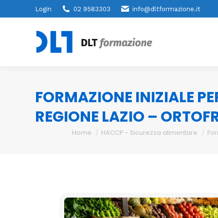
Login
02 9583303
info@dltformazione.it
FORMAZIONE INIZIALE PE
REGIONE LAZIO – ORTOF
You are here:
Home
HACCP - Sicurezza alimentare
For