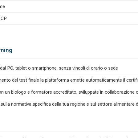
ime
ACCP
rning
dal PC, tablet o smartphone, senza vincoli di orario o sede
nto del test finale la piattaforma emette automaticamente il certif
n un biologo e formatore accreditato, sviluppate in collaborazione co
 sulla normativa specifica della tua regione e sul settore alimentare d