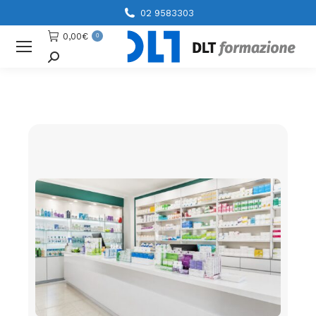
02 9583303
0,00
€
0
Cerca