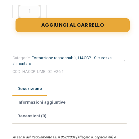
Formazione
iniziale
per
AGGIUNGI AL CARRELLO
responsabili
del
settore
alimentare
nella
Categorie:
Formazione responsabili
,
HACCP - Sicurezza
regione
alimentare
Umbria
COD:
HACCP_UMB_02_V26.1
-
Farmacia
Descrizione
quantità
Informazioni aggiuntive
Recensioni (0)
Ai sensi del Regolamento CE n.852/2004 (Allegato II, capitolo XII) e