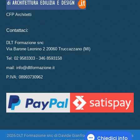
CFP Architetti
Contattaci:
DLT Formazione snc
Via Barone Leonino 2 20060 Truccazzano (MI)
Tel: 02 9583303 - 346 8593158
mail: info@dltformazione.it
P.IVA: 08993730962
2026 DLT Formazione snc di Davide Gianfranco Di Leo e Daniela Tasca