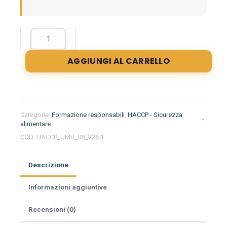
Formazione
iniziale
per
AGGIUNGI AL CARRELLO
responsabili
del
settore
alimentare
nella
Categorie:
Formazione responsabili
,
HACCP - Sicurezza
regione
alimentare
Umbria
COD:
HACCP_UMB_08_V26.1
-
Macelleria
Descrizione
quantità
Informazioni aggiuntive
Recensioni (0)