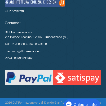
CFP Architetti
Contattaci:
DLT Formazione snc
Via Barone Leonino 2 20060 Truccazzano (MI)
Tel: 02 9583303 - 346 8593158
mail: info@dltformazione.it
P.IVA: 08993730962
2026 DLT Formazione snc di Davide Gianfranco Di Leo e Daniela Tasca