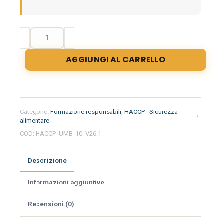
Formazione
iniziale
per
AGGIUNGI AL CARRELLO
responsabili
del
settore
alimentare
nella
Categorie:
Formazione responsabili
,
HACCP - Sicurezza
regione
alimentare
Umbria
COD:
HACCP_UMB_10_V26.1
-
Minimarket
Descrizione
quantità
Informazioni aggiuntive
Recensioni (0)