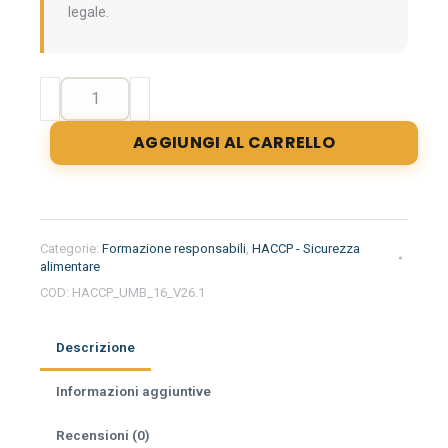
legale.
Formazione
iniziale
per
AGGIUNGI AL CARRELLO
responsabili
del
settore
alimentare
nella
Categorie:
Formazione responsabili
,
HACCP - Sicurezza
regione
alimentare
Umbria
COD:
HACCP_UMB_16_V26.1
-
Pasticceria
Descrizione
quantità
Informazioni aggiuntive
Recensioni (0)