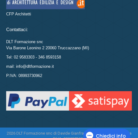
CFP Architetti
Contattaci:
DLT Formazione snc
Via Barone Leonino 2 20060 Truccazzano (MI)
Tel: 02 9583303 - 346 8593158
mail: info@dltformazione.it
P.IVA: 08993730962
2026 DLT Formazione snc di Davide Gianfranco Di Leo e Daniela Tasca