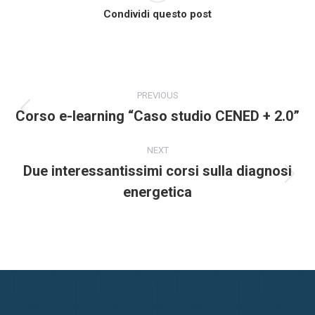
Condividi questo post
Commento
PREVIOUS
di
Corso e-learning “Caso studio CENED + 2.0”
Stile
dell'anteprima:
navigazione
NEXT
Due interessantissimi corsi sulla diagnosi
Numero
energetica
di
posts: