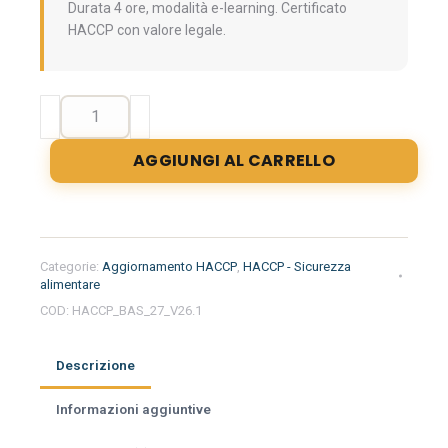
Durata 4 ore, modalità e-learning. Certificato
HACCP con valore legale.
Aggiornamento
formazione
per
AGGIUNGI AL CARRELLO
addetti
e
responsabili
del
settore
Categorie:
Aggiornamento HACCP
,
HACCP - Sicurezza
alimentare
alimentare
nella
COD:
HACCP_BAS_27_V26.1
regione
Basilicata
Descrizione
quantità
Informazioni aggiuntive