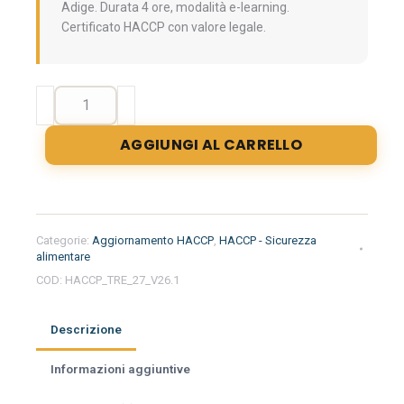
Adige. Durata 4 ore, modalità e-learning.
Certificato HACCP con valore legale.
Aggiornamento
formazione
per
AGGIUNGI AL CARRELLO
addetti
e
responsabili
del
settore
Categorie:
Aggiornamento HACCP
,
HACCP - Sicurezza
alimentare
alimentare
nella
COD:
HACCP_TRE_27_V26.1
regione
Trentino
Descrizione
Alto
Adige
Informazioni aggiuntive
quantità