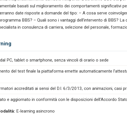
mentale basati sul miglioramento dei comportamenti significativi per l
o verranno date risposte a domande del tipo: – A cosa serve coinvolgere
programma BBS? – Quali sono i vantaggi dell’intervento di BBS? La 
ecialista in consulenza di carriera, selezione del personale, formazi
rning
dal PC, tablet o smartphone, senza vincoli di orario o sede
nto del test finale la piattaforma emette automaticamente l’attesta
atori accreditati ai sensi del D.I. 6/3/2013, con animazioni, casi prat
ato e aggiornato in conformità con le disposizioni dell’Accordo Stat
odalità:
E-learning asincrono