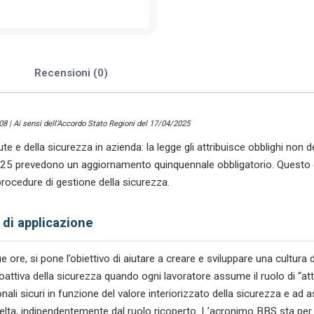
Safety
(BBS)
quantità
e
Recensioni (0)
008 | Ai sensi dell’Accordo Stato Regioni del 17/04/2025
ute e della sicurezza in azienda: la legge gli attribuisce obblighi non de
25 prevedono un aggiornamento quinquennale obbligatorio. Questo 
procedure di gestione della sicurezza.
 di applicazione
ore, si pone l’obiettivo di aiutare a creare e sviluppare una cultura de
roattiva della sicurezza quando ogni lavoratore assume il ruolo di “at
i sicuri in funzione del valore interiorizzato della sicurezza e ad a
scelta, indipendentemente dal ruolo ricoperto. L’acronimo BBS sta pe