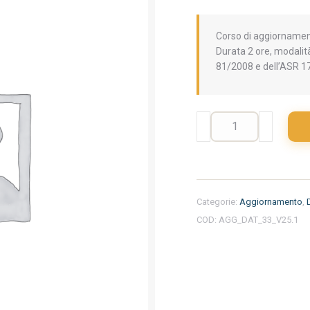
Corso di aggiornamento
Durata 2 ore, modalità
81/2008 e dell’ASR 1
Aggiornamento
formazione
per
datori
di
lavoro.
Categorie:
Aggiornamento
,
La
COD:
AGG_DAT_33_V25.1
sicurezza
proattiva
e
il
Behavior
Based