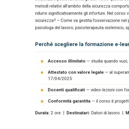
metodi relativi all’ambito della sicurezza comporta
ridurre significativamente gli infortuni. Nel cors
sicurezza? – Come va gestita l’osservazione nel 
psicologa del lavoro, psicoterapeuta sistemico, sp
Perché scegliere la formazione e-lea
Accesso illimitato
— studia quando vuoi, 
Attestato con valore legale
— al superame
17/04/2025
Docenti qualificati
— video-lezioni con form
Conformità garantita
— il corso è progett
Durata:
2 ore |
Destinatari:
Datori di lavoro |
M