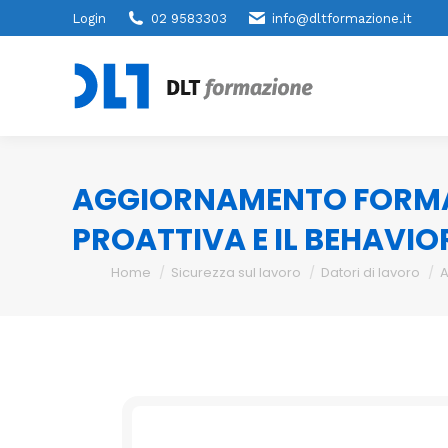
Login
02 9583303
info@dltformazione.it
AGGIORNAMENTO FORMAZI
PROATTIVA E IL BEHAVIO
You are here:
Home
Sicurezza sul lavoro
Datori di lavoro
A