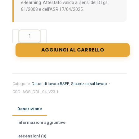
e-learning. Attestato valido ai sensi del D.Lgs.
81/2008 e dell’ASR 17/04/2025.
Aggiornamento
formazione
per
AGGIUNGI AL CARRELLO
datori
di
lavoro
RSPP.
Approfondimento
Categorie:
Datori di lavoro RSPP
,
Sicurezza sul lavoro
sulle
COD:
AGG_DDL_04_V23.1
attrezzature
di
lavoro.
Descrizione
quantità
Informazioni aggiuntive
Recensioni (0)