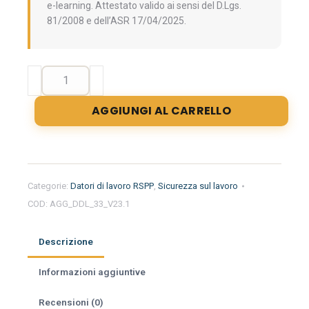
e-learning. Attestato valido ai sensi del D.Lgs.
81/2008 e dell’ASR 17/04/2025.
Aggiornamento
formazione
per
AGGIUNGI AL CARRELLO
datori
di
lavoro
RSPP.
La
Categorie:
Datori di lavoro RSPP
,
Sicurezza sul lavoro
comunicazione
COD:
AGG_DDL_33_V23.1
persuasiva
e
tecniche
Descrizione
di
problem
Informazioni aggiuntive
solving
quantità
Recensioni (0)