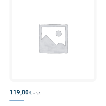
119,00
€
+ IVA