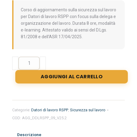
Corso di aggiornamento sulla sicurezza sul lavoro
per Datori di lavoro RSPP con focus sulla delega e
organizzazione del lavoro. Durata 8 ore, modalità
e-learning. Attestato valido ai sensi del D.Lgs.
81/2008 e dell’ASR 17/04/2025.
Aggiornamento
formazione
per
AGGIUNGI AL CARRELLO
datori
di
lavoro
RSPP.
Le
Categorie:
Datori di lavoro RSPP
,
Sicurezza sul lavoro
novità
COD:
AGG_DDLRSPP_09_V25.2
dell'Accordo
Stato-
Regioni
Descrizione