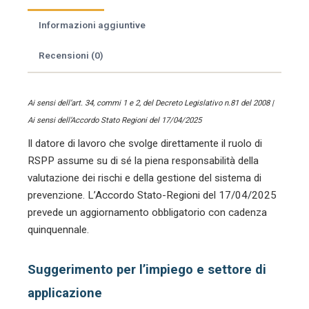
2025
e
Informazioni aggiuntive
l'importanza
della
Recensioni (0)
delega
-
A
Ai sensi dell’art. 34, commi 1 e 2, del Decreto Legislativo n.81 del 2008 |
cura
Ai sensi dell’Accordo Stato Regioni del 17/04/2025
di
Il datore di lavoro che svolge direttamente il ruolo di
Lorenzo
Fantini
RSPP assume su di sé la piena responsabilità della
quantità
valutazione dei rischi e della gestione del sistema di
prevenzione. L’Accordo Stato-Regioni del 17/04/2025
prevede un aggiornamento obbligatorio con cadenza
quinquennale.
Suggerimento per l’impiego e settore di
applicazione