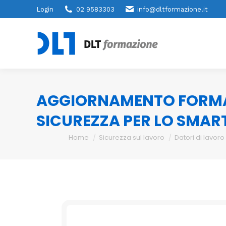
Login
02 9583303
info@dltformazione.it
AGGIORNAMENTO FORMAZI
SICUREZZA PER LO SMART
You are here:
Home
Sicurezza sul lavoro
Datori di lavor