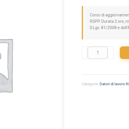
Corso di aggiornament
RSPP. Durata 2 ore, mo
D.Lgs. 81/2008 e del
Aggiornamento
formazione
per
datori
di
lavoro
Categorie:
Datori di lavoro 
RSPP.
Salute
e
sicurezza
per
lo
Smart