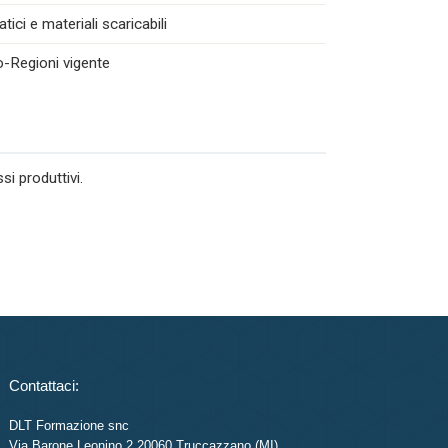
ici e materiali scaricabili
o-Regioni vigente
i produttivi.
Contattaci:
DLT Formazione snc
Via Barone Leonino 2 20060 Truccazzano (MI)