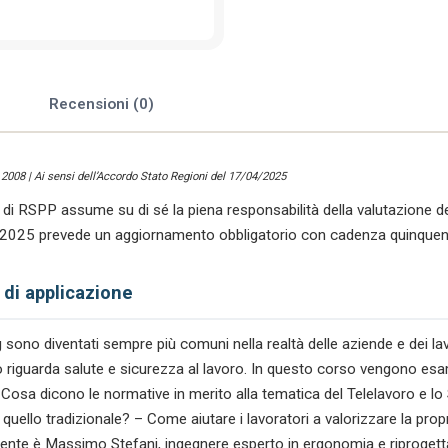
Working
e
il
Telelavoro.
quantità
e
Recensioni (0)
l 2008 | Ai sensi dell’Accordo Stato Regioni del 17/04/2025
o di RSPP assume su di sé la piena responsabilità della valutazione de
/2025 prevede un aggiornamento obbligatorio con cadenza quinquen
 di applicazione
sono diventati sempre più comuni nella realtà delle aziende e dei lav
to riguarda salute e sicurezza al lavoro. In questo corso vengono es
– Cosa dicono le normative in merito alla tematica del Telelavoro e 
a quello tradizionale? – Come aiutare i lavoratori a valorizzare la p
ocente è Massimo Stefani, ingegnere esperto in ergonomia e riprogetta