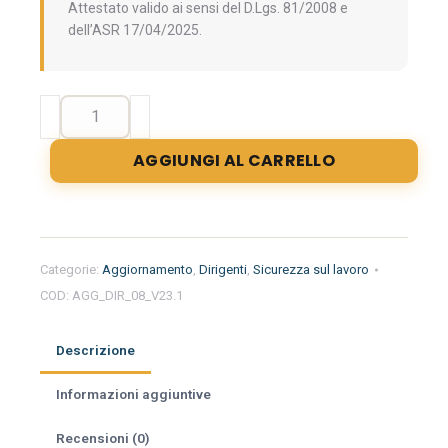
Attestato valido ai sensi del D.Lgs. 81/2008 e
dell’ASR 17/04/2025.
Aggiornamento
formazione
per
AGGIUNGI AL CARRELLO
dirigenti.
Approfondimento
sui
luoghi
di
Categorie:
Aggiornamento
,
Dirigenti
,
Sicurezza sul lavoro
lavoro.
COD:
AGG_DIR_08_V23.1
quantità
Descrizione
Informazioni aggiuntive
Recensioni (0)