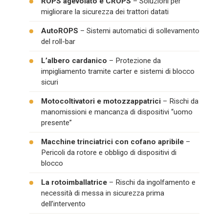
ROPS agevolato e CROPS
– Soluzioni per
migliorare la sicurezza dei trattori datati
AutoROPS
– Sistemi automatici di sollevamento
del roll-bar
L’albero cardanico
– Protezione da
impigliamento tramite carter e sistemi di blocco
sicuri
Motocoltivatori e motozzappatrici
– Rischi da
manomissioni e mancanza di dispositivi “uomo
presente”
Macchine trinciatrici con cofano apribile
–
Pericoli da rotore e obbligo di dispositivi di
blocco
La rotoimballatrice
– Rischi da ingolfamento e
necessità di messa in sicurezza prima
dell’intervento