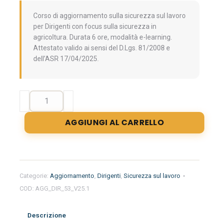
Corso di aggiornamento sulla sicurezza sul lavoro
per Dirigenti con focus sulla sicurezza in
agricoltura. Durata 6 ore, modalità e-learning.
Attestato valido ai sensi del D.Lgs. 81/2008 e
dell’ASR 17/04/2025.
Aggiornamento
formazione
per
AGGIUNGI AL CARRELLO
dirigenti
del
settore
Agricoltura-
Silvicoltura-
Categorie:
Aggiornamento
,
Dirigenti
,
Sicurezza sul lavoro
Zootecnia.
COD:
AGG_DIR_53_V25.1
Sicurezza
e
gestione
Descrizione