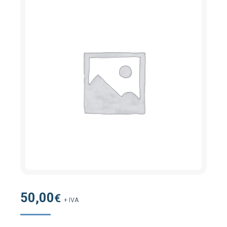
50,00
€
+ IVA