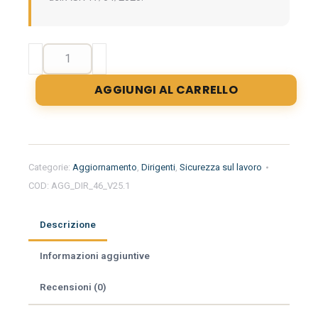
Aggiornamento
formazione
per
AGGIUNGI AL CARRELLO
dirigenti.
Patente
a
crediti
nei
Categorie:
Aggiornamento
,
Dirigenti
,
Sicurezza sul lavoro
cantieri
COD:
AGG_DIR_46_V25.1
edili.
quantità
Descrizione
Informazioni aggiuntive
Recensioni (0)