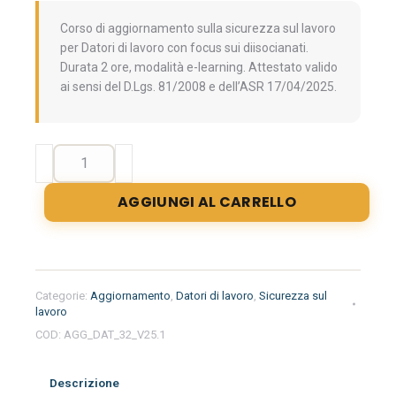
Corso di aggiornamento sulla sicurezza sul lavoro
per Datori di lavoro con focus sui diisocianati.
Durata 2 ore, modalità e-learning. Attestato valido
ai sensi del D.Lgs. 81/2008 e dell’ASR 17/04/2025.
Aggiornamento
formazione
per
AGGIUNGI AL CARRELLO
l'uso
dei
diisocianati
-
Livello
Categorie:
Aggiornamento
,
Datori di lavoro
,
Sicurezza sul
generale,
lavoro
intermedio
COD:
AGG_DAT_32_V25.1
e
avanzato
Descrizione
(Valido