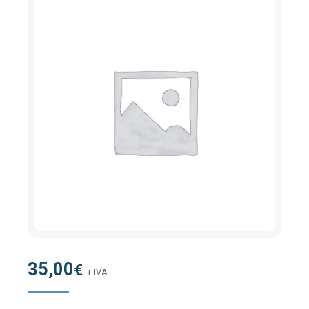
35,00
€
+ IVA