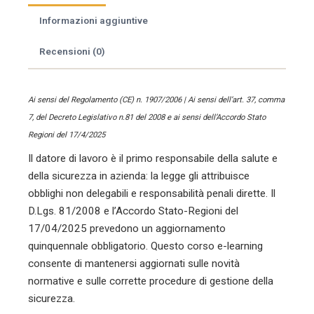
come
Informazioni aggiuntive
aggiornamento
datori
Recensioni (0)
di
lavoro)
quantità
Ai sensi del Regolamento (CE) n. 1907/2006 | Ai sensi dell’art. 37, comma
7, del Decreto Legislativo n.81 del 2008 e ai sensi dell’Accordo Stato
Regioni del 17/4/2025
Il datore di lavoro è il primo responsabile della salute e
della sicurezza in azienda: la legge gli attribuisce
obblighi non delegabili e responsabilità penali dirette. Il
D.Lgs. 81/2008 e l’Accordo Stato-Regioni del
17/04/2025 prevedono un aggiornamento
quinquennale obbligatorio. Questo corso e-learning
consente di mantenersi aggiornati sulle novità
normative e sulle corrette procedure di gestione della
sicurezza.