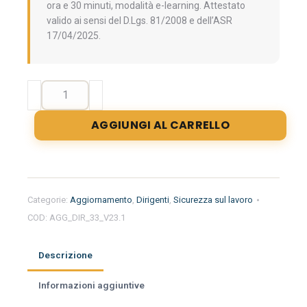
ora e 30 minuti, modalità e-learning. Attestato
valido ai sensi del D.Lgs. 81/2008 e dell’ASR
17/04/2025.
Aggiornamento
formazione
per
AGGIUNGI AL CARRELLO
l'uso
dei
diisocianati
-
Livello
Categorie:
Aggiornamento
,
Dirigenti
,
Sicurezza sul lavoro
generale
COD:
AGG_DIR_33_V23.1
(Valido
come
aggiornamento
Descrizione
dirigenti)
quantità
Informazioni aggiuntive