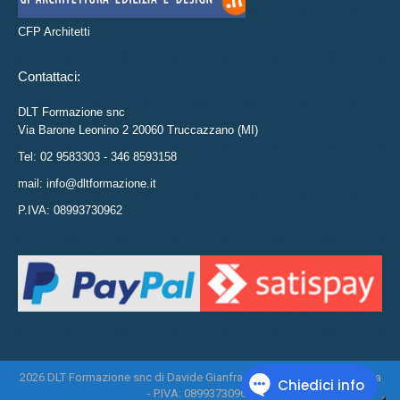
CFP Architetti
Contattaci:
DLT Formazione snc
Via Barone Leonino 2 20060 Truccazzano (MI)
Tel: 02 9583303 - 346 8593158
mail: info@dltformazione.it
P.IVA: 08993730962
2026 DLT Formazione snc di Davide Gianfranco Di Leo e Daniela Tasca
- P.IVA: 08993730962