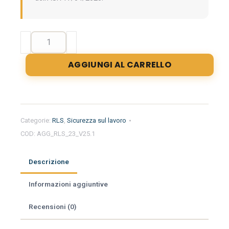
Aggiornamento
formazione
per
AGGIUNGI AL CARRELLO
RLS
di
4
ore.
Dinamiche
Categorie:
RLS
,
Sicurezza sul lavoro
di
COD:
AGG_RLS_23_V25.1
influenza
sociale
quantità
Descrizione
Informazioni aggiuntive
Recensioni (0)