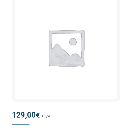
129,00
€
+ IVA