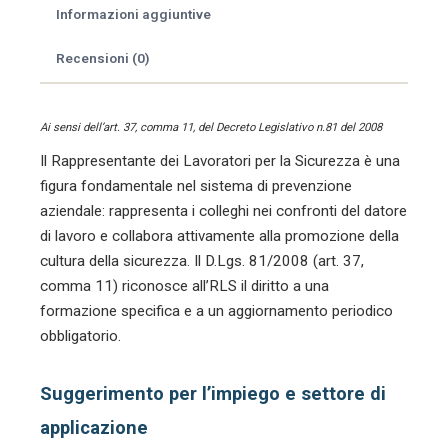
comunicazione
Informazioni aggiuntive
persuasiva,
novità
Recensioni (0)
legislative
antincendio.
**
Ai sensi dell’art. 37, comma 11, del Decreto Legislativo n.81 del 2008
quantità
Il Rappresentante dei Lavoratori per la Sicurezza è una
figura fondamentale nel sistema di prevenzione
aziendale: rappresenta i colleghi nei confronti del datore
di lavoro e collabora attivamente alla promozione della
cultura della sicurezza. Il D.Lgs. 81/2008 (art. 37,
comma 11) riconosce all’RLS il diritto a una
formazione specifica e a un aggiornamento periodico
obbligatorio.
Suggerimento per l’impiego e settore di
applicazione