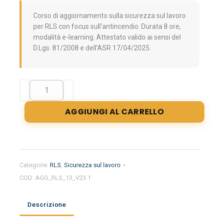
Corso di aggiornamento sulla sicurezza sul lavoro
per RLS con focus sull’antincendio. Durata 8 ore,
modalità e-learning. Attestato valido ai sensi del
D.Lgs. 81/2008 e dell’ASR 17/04/2025.
Aggiornamento
formazione
per
AGGIUNGI AL CARRELLO
RLS
di
8
ore.
Behavior
Categorie:
RLS
,
Sicurezza sul lavoro
Based
COD:
AGG_RLS_13_V23.1
Safety,
gestione
della
Descrizione
qualità,