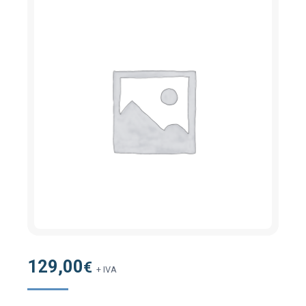
129,00
€
+ IVA