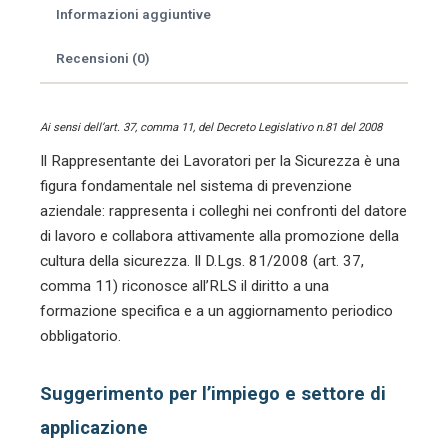
comunicazione
Informazioni aggiuntive
persuasiva,
smart
Recensioni (0)
working
e
telelavoro.
Ai sensi dell’art. 37, comma 11, del Decreto Legislativo n.81 del 2008
**
Il Rappresentante dei Lavoratori per la Sicurezza è una
quantità
figura fondamentale nel sistema di prevenzione
aziendale: rappresenta i colleghi nei confronti del datore
di lavoro e collabora attivamente alla promozione della
cultura della sicurezza. Il D.Lgs. 81/2008 (art. 37,
comma 11) riconosce all’RLS il diritto a una
formazione specifica e a un aggiornamento periodico
obbligatorio.
Suggerimento per l’impiego e settore di
applicazione