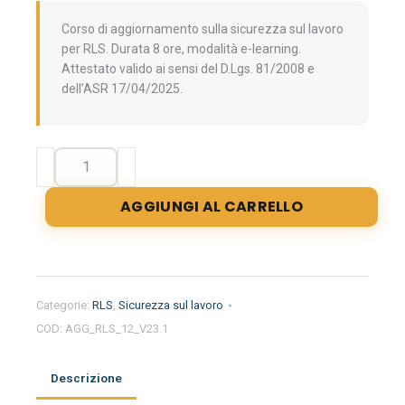
Corso di aggiornamento sulla sicurezza sul lavoro
per RLS. Durata 8 ore, modalità e-learning.
Attestato valido ai sensi del D.Lgs. 81/2008 e
dell’ASR 17/04/2025.
Aggiornamento
formazione
per
AGGIUNGI AL CARRELLO
RLS
di
8
ore.
Behavior
Categorie:
RLS
,
Sicurezza sul lavoro
Based
COD:
AGG_RLS_12_V23.1
Safety,
gestione
della
Descrizione
qualità,