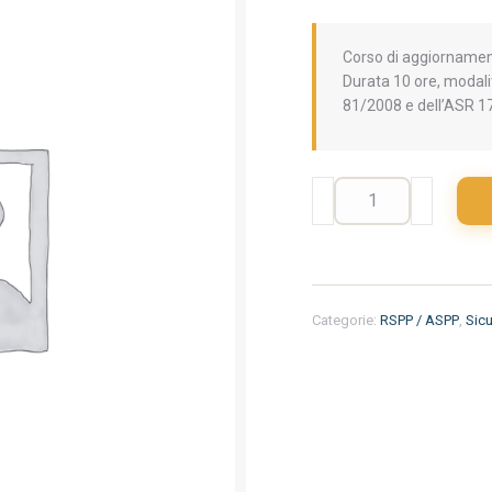
Corso di aggiornament
Durata 10 ore, modalit
81/2008 e dell’ASR 1
Aggiornamento
formazione
per
RSPP/ASPP/CSP/CSE:
La
valutazione
Categorie:
RSPP / ASPP
,
Sicu
dei
rischi
ed
i
rischi
specifici
previsti