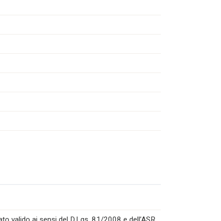
to valido ai sensi del D.Lgs. 81/2008 e dell’ASR