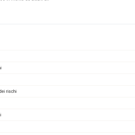
i
ei rischi
i