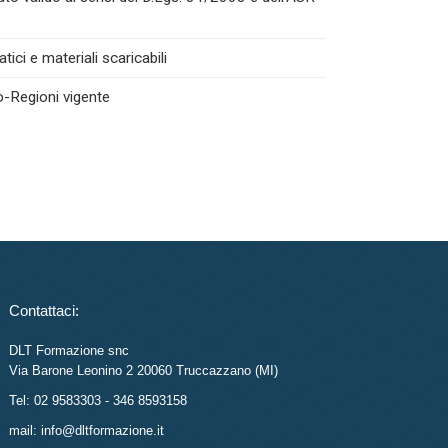
ici e materiali scaricabili
o-Regioni vigente
Contattaci:
DLT Formazione snc
Via Barone Leonino 2 20060 Truccazzano (MI)
Tel: 02 9583303 - 346 8593158
mail: info@dltformazione.it