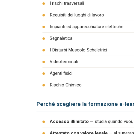
I rischi trasversali
Requisiti dei luoghi di lavoro
Impianti ed apparecchiature elettriche
Segnaletica
I Disturbi Muscolo Scheletrici
Videoterminali
Agenti fisici
Rischio Chimico
Perché scegliere la formazione e-lea
Accesso illimitato
— studia quando vuoi, 
Attestato con valore legale
— al superame