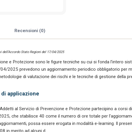
dal
D.Lgs
81/2008
(Parte
1
e
Recensioni (0)
–
10
ore)
nsi dell’Accordo Stato Regioni del 17/04/2025
quantità
zione e Protezione sono le figure tecniche su cui si fonda l’intero sis
/04/2025 prevedono un aggiornamento periodico obbligatorio per man
todologie di valutazione dei rischi e le tecniche di gestione della pr
 di applicazione
Addetti al Servizio di Prevenzione e Protezione partecipino a corsi 
2025, che stabilisce 40 come il numero di ore totale per l’aggiorn
 aggiornamenti, possa essere erogata in modalità e-learning. Il pr
8 in merito ad alcuni d…