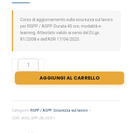
Corso di aggiornamento sulla sicurezza sul lavoro
per RSPP / ASPP. Durata 40 ore, modalità e-
learning. Attestato valido ai sensi del D.Lgs.
81/2008 e dell’ASR 17/04/2025.
Aggiornamento
formazione
per
AGGIUNGI AL CARRELLO
RSPP/ASPP/CSP/CSE:
La
valutazione
dei
rischi,
Categorie:
RSPP / ASPP
,
Sicurezza sul lavoro
i
COD:
AGG_SPP_06_V24.1
rischi
specifici