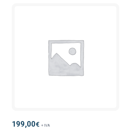
199,00
€
+ IVA