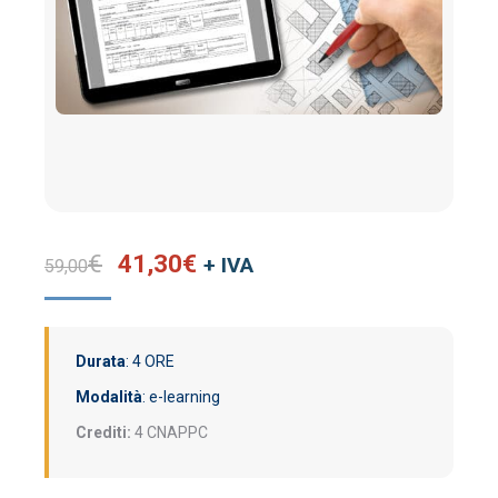
Il
Il
€
41,30
€
+ IVA
59,00
prezzo
prezzo
originale
attuale
era:
è:
Durata
: 4 ORE
59,00€.
41,30€.
Modalità
: e-learning
Crediti:
4 CNAPPC