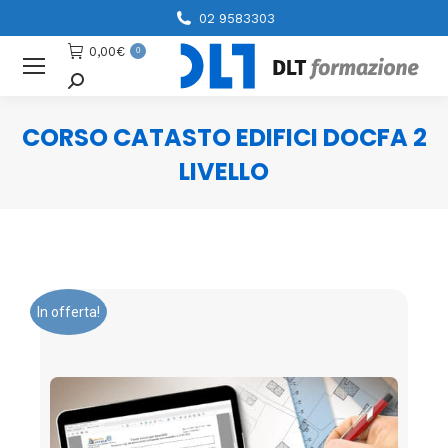
02 9583303
0,00
€
0
Cerca
CORSO CATASTO EDIFICI DOCFA 2
LIVELLO
You are here:
In offerta!