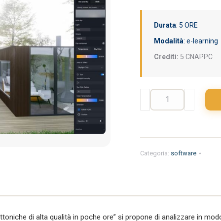
originale
at
era:
è:
Durata
: 5 ORE
68,00€.
47
Modalità
: e-learning
Crediti:
5 CNAPPC
corso
D5
render
quantità
Categoria:
software
ettoniche di alta qualità in poche ore” si propone di analizzare in mo