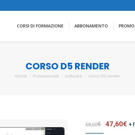
CORSI DI FORMAZIONE
ABBONAMENTO
PROMO
CORSO D5 RENDER
You are here:
Home
Professionisti
software
corso D5 render
Il
Il
€
47,60
€
+ 
68,00
prezzo
pr