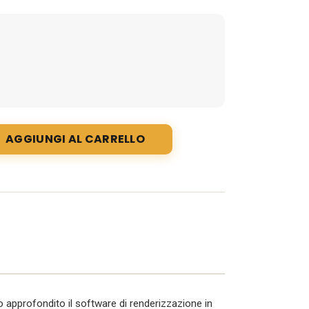
tuale
,60€.
AGGIUNGI AL CARRELLO
do approfondito il software di renderizzazione in