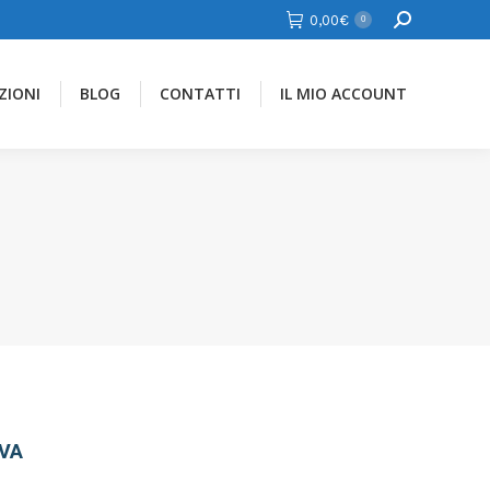
Cerca
0,00
€
0
ZIONI
BLOG
CONTATTI
IL MIO ACCOUNT
IVA
ezzo