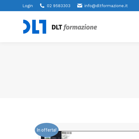
Login
02 9583303
info@dltformazione.it
In offerta!