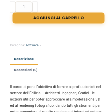
Corso
e-
learning
AGGIUNGI AL CARRELLO
di
3d
Studio
max
V-
Categoria:
software
ray
e
Descrizione
virtual
reality
Recensioni (0)
quantità
Il corso si pone l’obiettivo di fornire ai professionisti nel
settore dell’Edilizia – Architetti, Ingegneri, Grafici– le
nozioni utili per poter approcciare alla modellazione 3D
ed al rendering fotografico, dando tutti gli strumenti per
poter presentare al meglio rendering di interni ed esterni