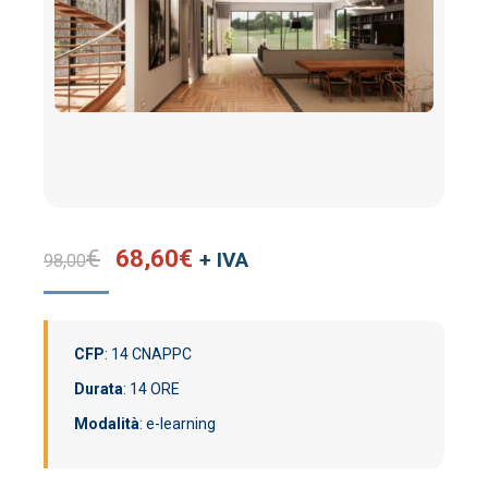
Il
Il
€
68,60
€
+ IVA
98,00
prezzo
prezzo
originale
attuale
era:
è:
CFP
: 14 CNAPPC
98,00€.
68,60€.
Durata
: 14 ORE
Modalità
: e-learning