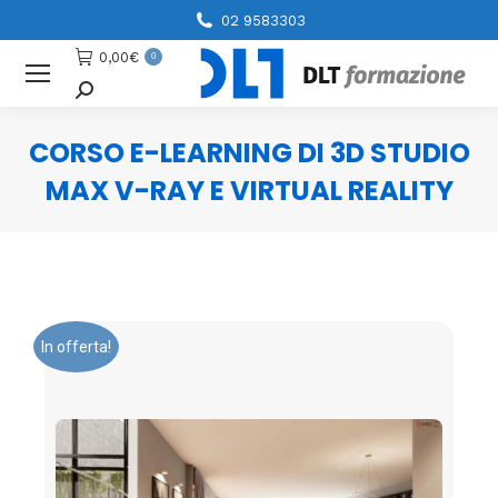
02 9583303
0,00
€
0
Cerca
CORSO E-LEARNING DI 3D STUDIO
MAX V-RAY E VIRTUAL REALITY
You are here:
In offerta!